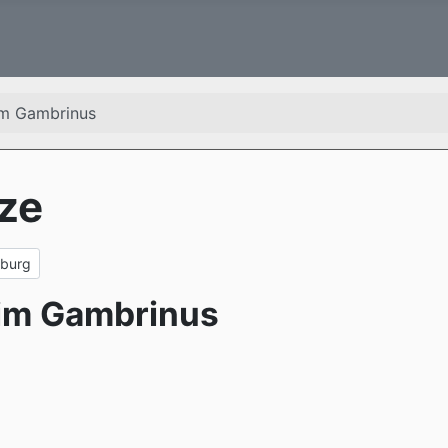
im Gambrinus
ze
ftsgartens Steterburg
rburg
 im Gambrinus