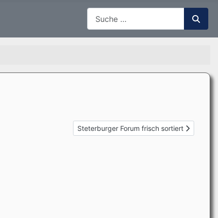
Suchen
Nächster Beitrag: Steterburger Forum frisch 
Steterburger Forum frisch sortiert