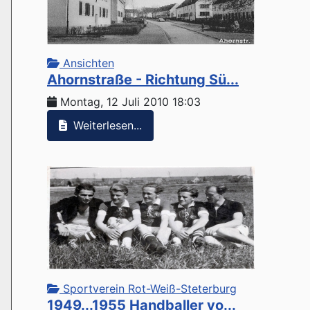
Ansichten
Ahornstraße - Richtung Sü...
Montag, 12 Juli 2010 18:03
Weiterlesen...
Sportverein Rot-Weiß-Steterburg
1949...1955 Handballer vo...