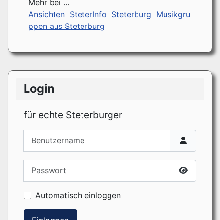
Mehr bei ...
Ansichten
SteterInfo
Steterburg
Musikgru
ppen aus Steterburg
Login
für echte Steterburger
Benutzername
Passwort
Passwort
Automatisch einloggen