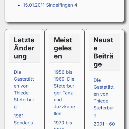
15.01.2011 Sindelfingen
4
Letzte
Meist
Neust
Änder
geles
e
ung
en
Beiträ
ge
Die
1956 bis
Gaststätt
1969: Die
Die
en von
Steterbur
Gaststätt
Thiede-
ger Tanz-
en von
Steterbur
und
Thiede-
g
Jazzkape
Steterbur
llen
g
1961
Sonderju
1970 bis
2001 - 60