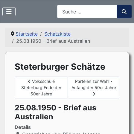
Suchen
Startseite
Schatzkiste
25.08.1950 - Brief aus Australien
Steterburger Schätze
Vorheriger Beitrag: Volksschule Steterburg Ende der 
Nächster Beitrag: Parteien zu
Volksschule
Parteien zur Wahl -
Steterburg Ende der
Anfang der 50er Jahre
50er Jahre
25.08.1950 - Brief aus
Australien
Details