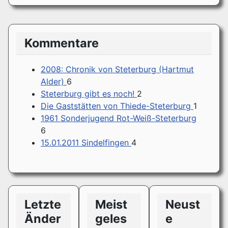
Kommentare
2008: Chronik von Steterburg (Hartmut
Alder)
6
Steterburg gibt es noch!
2
Die Gaststätten von Thiede-Steterburg
1
1961 Sonderjugend Rot-Weiß-Steterburg
6
15.01.2011 Sindelfingen
4
Letzte
Meist
Neust
Änder
geles
e