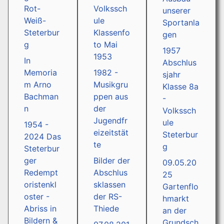
Rot-
Volkssch
unserer
Weiß-
ule
Sportanla
Steterbur
Klassenfo
gen
g
to Mai
1957
1953
In
Abschlus
Memoria
1982 -
sjahr
m Arno
Musikgru
Klasse 8a
Bachman
ppen aus
-
n
der
Volkssch
Jugendfr
ule
1954 -
eizeitstät
Steterbur
2024 Das
te
g
Steterbur
ger
Bilder der
09.05.20
Redempt
Abschlus
25
oristenkl
sklassen
Gartenflo
oster -
der RS-
hmarkt
Abriss in
Thiede
an der
Bildern &
Grundsch