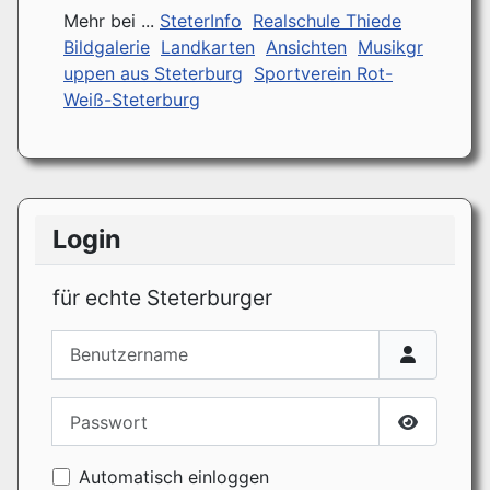
Mehr bei ...
SteterInfo
Realschule Thiede
Bildgalerie
Landkarten
Ansichten
Musikgr
uppen aus Steterburg
Sportverein Rot-
Weiß-Steterburg
Login
für echte Steterburger
Benutzername
Passwort
Passwort
Automatisch einloggen