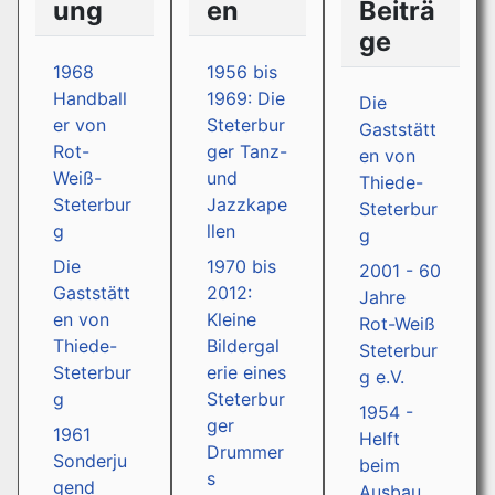
ung
en
Beiträ
ge
1968
1956 bis
Handball
1969: Die
Die
er von
Steterbur
Gaststätt
Rot-
ger Tanz-
en von
Weiß-
und
Thiede-
Steterbur
Jazzkape
Steterbur
g
llen
g
Die
1970 bis
2001 - 60
Gaststätt
2012:
Jahre
en von
Kleine
Rot-Weiß
Thiede-
Bildergal
Steterbur
Steterbur
erie eines
g e.V.
g
Steterbur
1954 -
ger
1961
Helft
Drummer
Sonderju
beim
s
gend
Ausbau