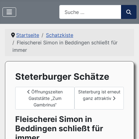
Suchen
Startseite
Schatzkiste
Fleischerei Simon in Beddingen schließt für
immer
Steterburger Schätze
Vorheriger Beitrag: Öffnungszeiten Gaststätte „Zum Ga
Nächster Beitrag: Steterburg i
Öffnungszeiten
Steterburg ist erneut
Gaststätte „Zum
ganz attraktiv
Gambrinus“
Fleischerei Simon in
Beddingen schließt für
immer