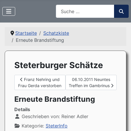
Suchen
Startseite
Schatzkiste
Erneute Brandstiftung
Steterburger Schätze
Vorheriger Beitrag: Franz Nehring und Frau Gerda verstor
Nächster Beitrag: 06.10.2011 
Franz Nehring und
06.10.2011 Neuntes
Frau Gerda verstorben
Treffen im Gambrinus
Erneute Brandstiftung
Details
Geschrieben von:
Reiner Adler
Kategorie:
SteterInfo