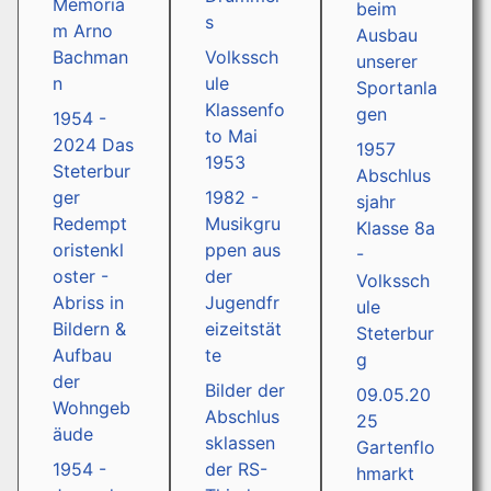
Memoria
beim
s
m Arno
Ausbau
Bachman
Volkssch
unserer
n
ule
Sportanla
Klassenfo
gen
1954 -
to Mai
2024 Das
1957
1953
Steterbur
Abschlus
ger
1982 -
sjahr
Redempt
Musikgru
Klasse 8a
oristenkl
ppen aus
-
oster -
der
Volkssch
Abriss in
Jugendfr
ule
Bildern &
eizeitstät
Steterbur
Aufbau
te
g
der
Bilder der
09.05.20
Wohngeb
Abschlus
25
äude
sklassen
Gartenflo
1954 -
der RS-
hmarkt