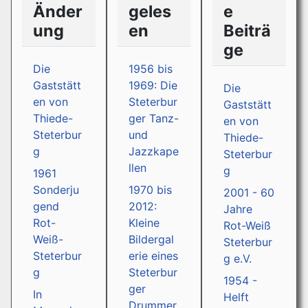
Änder
geles
e
ung
en
Beiträ
ge
Die
1956 bis
Gaststätt
1969: Die
Die
en von
Steterbur
Gaststätt
Thiede-
ger Tanz-
en von
Steterbur
und
Thiede-
g
Jazzkape
Steterbur
llen
g
1961
Sonderju
1970 bis
2001 - 60
gend
2012:
Jahre
Rot-
Kleine
Rot-Weiß
Weiß-
Bildergal
Steterbur
Steterbur
erie eines
g e.V.
g
Steterbur
1954 -
ger
In
Helft
Drummer