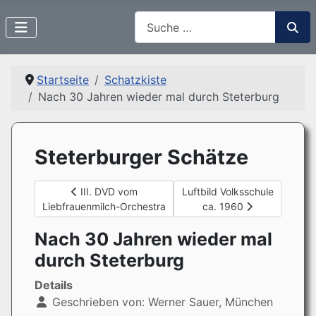
Suchen
Startseite
Schatzkiste
Nach 30 Jahren wieder mal durch Steterburg
Steterburger Schätze
Vorheriger Beitrag: III. DVD vom Liebfrauenmilch-Orc
Nächster Beitrag: Luftbild V
III. DVD vom
Luftbild Volksschule
Liebfrauenmilch-Orchestra
ca. 1960
Nach 30 Jahren wieder mal
durch Steterburg
Details
Geschrieben von:
Werner Sauer, München